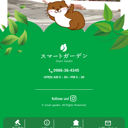
0986-36-4345
OPEN AM 9：00～PM 5：00
follow us!
©
smart garden.
All Rights Reserved.