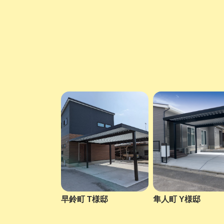
早鈴町 T様邸
隼人町 Y様邸