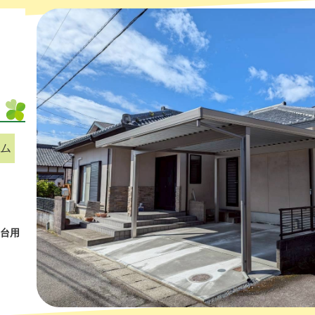
ム
2台用