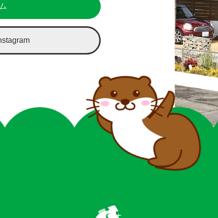
ム
tagram