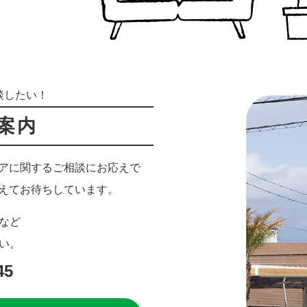
談したい！
案内
アに関するご相談にお応えで
えてお待ちしています。
など
い。
45