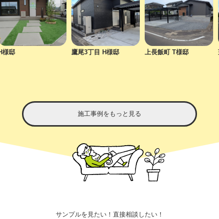
邸
鷹尾3丁目 H様邸
上長飯町 T様邸
蓑原
施工事例をもっと見る
サンプルを見たい！直接相談したい！