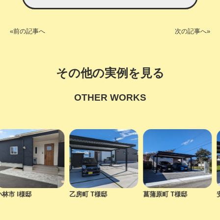
«前の記事へ
次の記事へ»
その他の実例を見る
OTHER WORKS
 I様邸
乙房町 T様邸
菖蒲原町 T様邸
安久